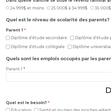
Dans quelle tranche se situe le revenu familial 
24 999$ et moins
25 000$ à 34 999$
35 000$
Quel est le niveau de scolarité des parents?
Parent 1
Diplôme d’étude secondaire
Diplôme d’étude 
Diplôme d’étude collégiale
Diplôme universitai
Quels sont les emplois occupés par les pare
Parent 1
D
Quel est le besoin?
Éducation
Santé et soutien des proches-aidant