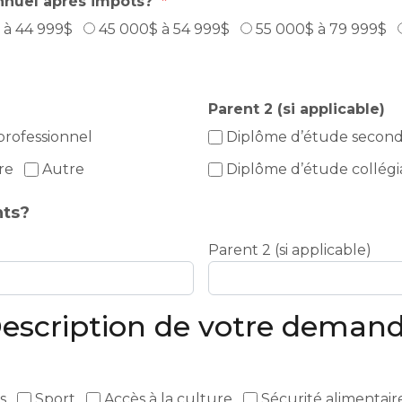
annuel après impôts?
 à 44 999$
45 000$ à 54 999$
55 000$ à 79 999$
Parent 2 (si applicable)
professionnel
Diplôme d’étude second
re
Autre
Diplôme d’étude collégi
nts?
Parent 2 (si applicable)
escription de votre deman
s
Sport
Accès à la culture
Sécurité alimentair