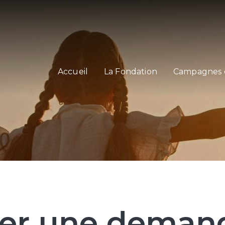
Main navigation
Accueil
La Fondation
Campagnes 
er une demand